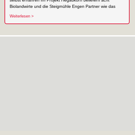
selbst ernähren Im Projekt Hegaukorn beliefern acht
Biolandwirte und die Steigmühle Engen Partner wie das
Weiterlesen >